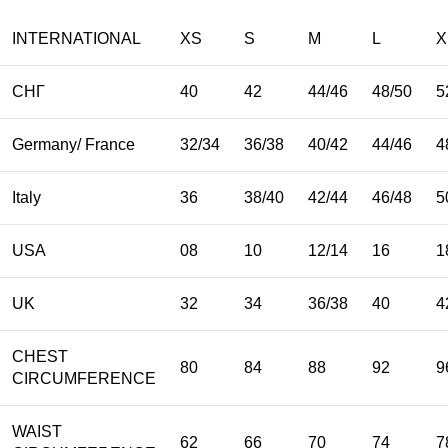
INTERNATIONAL
XS
S
M
L
X
СНГ
40
42
44/46
48/50
5
Germany/ France
32/34
36/38
40/42
44/46
4
Italy
36
38/40
42/44
46/48
5
USA
08
10
12/14
16
1
UK
32
34
36/38
40
4
CHEST
80
84
88
92
9
CIRCUMFERENCE
WAIST
62
66
70
74
7