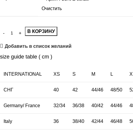
Очистить
В КОРЗИНУ
Добавить в список желаний
size guide table ( cm )
INTERNATIONAL
XS
S
M
L
X
СНГ
40
42
44/46
48/50
5
Germany/ France
32/34
36/38
40/42
44/46
4
Italy
36
38/40
42/44
46/48
5