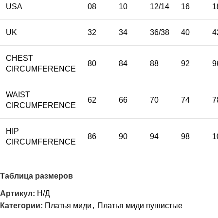
USA
08
10
12/14
16
1
UK
32
34
36/38
40
4
CHEST
80
84
88
92
9
CIRCUMFERENCE
WAIST
62
66
70
74
7
CIRCUMFERENCE
HIP
86
90
94
98
1
CIRCUMFERENCE
Таблица размеров
Артикул:
Н/Д
Категории:
Платья миди
,
Платья миди пушистые