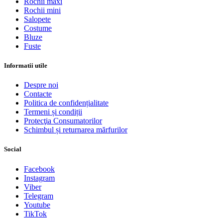
Rochii maxi
Rochii mini
Salopete
Costume
Bluze
Fuste
Informatii utile
Despre noi
Contacte
Politica de confidențialitate
Termeni și condiții
Protecţia Consumatorilor
Schimbul și returnarea mărfurilor
Social
Facebook
Instagram
Viber
Telegram
Youtube
TikTok