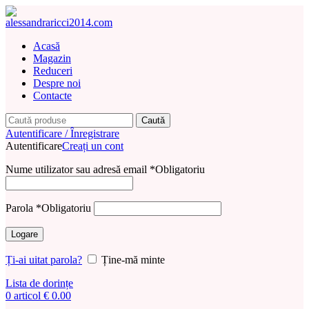
Acasă
Magazin
Reduceri
Despre noi
Contacte
Caută
Autentificare / Înregistrare
Autentificare
Creați un cont
Nume utilizator sau adresă email
*
Obligatoriu
Parola
*
Obligatoriu
Logare
Ți-ai uitat parola?
Ține-mă minte
Lista de dorințe
0
articol
€
0.00