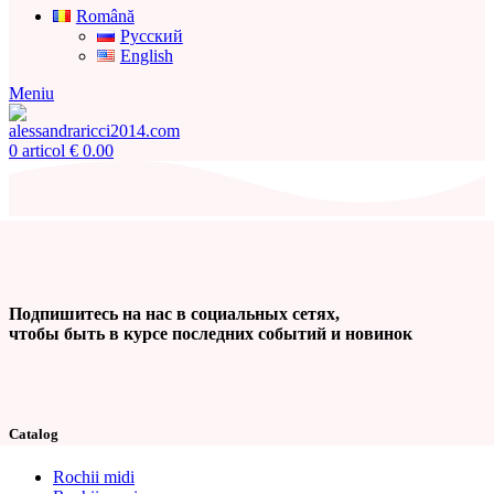
Română
Русский
English
Meniu
0
articol
€
0.00
Подпишитесь на нас в социальных сетях,
чтобы быть в курсе последних событий и новинок
Catalog
Rochii midi