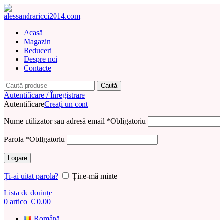
Acasă
Magazin
Reduceri
Despre noi
Contacte
Caută
Autentificare / Înregistrare
Autentificare
Creați un cont
Nume utilizator sau adresă email
*
Obligatoriu
Parola
*
Obligatoriu
Logare
Ți-ai uitat parola?
Ține-mă minte
Lista de dorințe
0
articol
€
0.00
Română