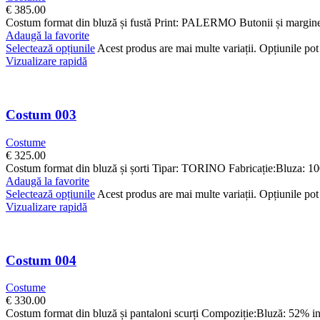
€
385.00
Costum format din bluză și fustă Print: PALERMO Butonii și margine
Adaugă la favorite
Selectează opțiunile
Acest produs are mai multe variații. Opțiunile pot 
Vizualizare rapidă
Costum 003
Costume
€
325.00
Costum format din bluză și șorti Tipar: TORINO Fabricație:Bluza: 1
Adaugă la favorite
Selectează opțiunile
Acest produs are mai multe variații. Opțiunile pot 
Vizualizare rapidă
Costum 004
Costume
€
330.00
Costum format din bluză și pantaloni scurți Compoziție:Bluză: 52% i