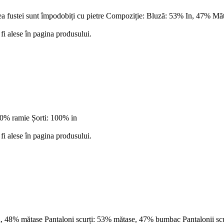
a fustei sunt împodobiți cu pietre Compoziție: Bluză: 53% In, 47% Mă
fi alese în pagina produsului.
00% ramie Șorti: 100% in
fi alese în pagina produsului.
n, 48% mătase Pantaloni scurți: 53% mătase, 47% bumbac Pantalonii sc