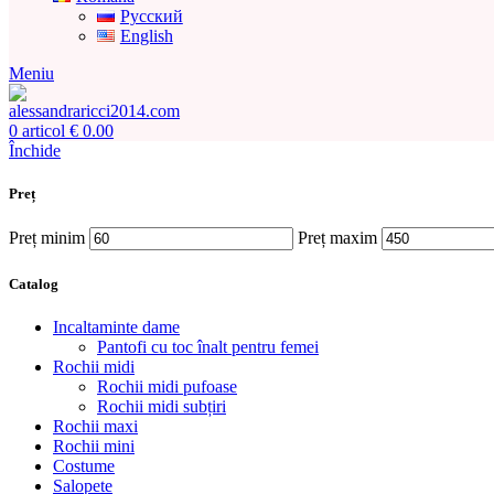
Русский
English
Meniu
0
articol
€
0.00
Închide
Preț
Preț minim
Preț maxim
Catalog
Incaltaminte dame
Pantofi cu toc înalt pentru femei
Rochii midi
Rochii midi pufoase
Rochii midi subțiri
Rochii maxi
Rochii mini
Costume
Salopete