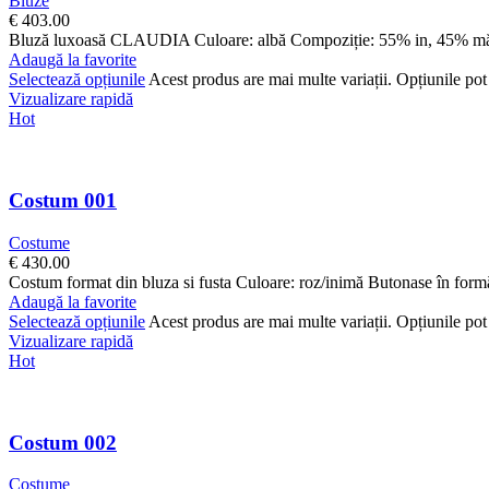
Bluze
€
403.00
Bluză luxoasă CLAUDIA Culoare: albă Compoziție: 55% in, 45% m
Adaugă la favorite
Selectează opțiunile
Acest produs are mai multe variații. Opțiunile pot 
Vizualizare rapidă
Hot
Costum 001
Costume
€
430.00
Costum format din bluza si fusta Culoare: roz/inimă Butonase în fo
Adaugă la favorite
Selectează opțiunile
Acest produs are mai multe variații. Opțiunile pot 
Vizualizare rapidă
Hot
Costum 002
Costume