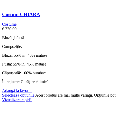
Costum CHIARA
Costume
€
330.00
Bluză și fustă
Compoziție:
Bluză: 55% in, 45% mătase
Fustă: 55% in, 45% mătase
Căptușeală: 100% bumbac
Întreținere: Curățare chimică
Adaugă la favorite
Selectează opțiunile
Acest produs are mai multe variații. Opțiunile pot 
Vizualizare rapidă