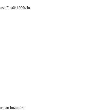
tase Fustă: 100% In
urți au buzunare