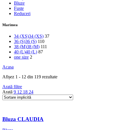
Bluze
Fuste
Reduceri
Marimea
34 (XS)
34 (XS)
37
36 (S)
36 (S)
110
38 (M)
38 (M)
111
40 (L)
40 (L)
87
one size
2
Acasa
Afișez 1 - 12 din 119 rezultate
Arată filtre
Arată
9
12
18
24
Bluza CLAUDIA