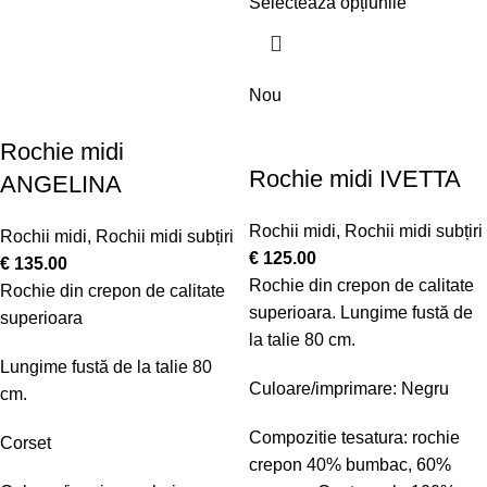
Selectează opțiunile
Nou
Rochie midi
Rochie midi IVETTA
ANGELINA
Rochii midi
,
Rochii midi subțiri
Rochii midi
,
Rochii midi subțiri
€
125.00
€
135.00
Rochie din crepon de calitate
Rochie din crepon de calitate
superioara.
Lungime fustă de
superioara
la talie 80 cm.
Lungime fustă de la talie 80
Culoare/imprimare: Negru
cm.
Compozitie tesatura: rochie
Corset
crepon 40% bumbac, 60%