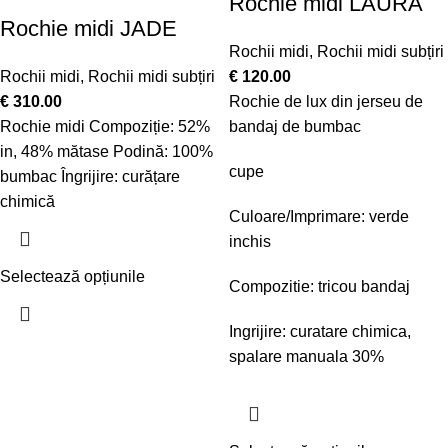
Rochie midi LAURA
Rochie midi JADE
Rochii midi
,
Rochii midi subțiri
Rochii midi
,
Rochii midi subțiri
€
120.00
€
310.00
Rochie de lux din jerseu de
Rochie midi Compoziție: 52%
bandaj de bumbac
in, 48% mătase Podină: 100%
cupe
bumbac Îngrijire: curățare
chimică
Culoare/Imprimare: verde
inchis
Selectează opțiunile
Compozitie: tricou bandaj
Ingrijire: curatare chimica,
spalare manuala 30%