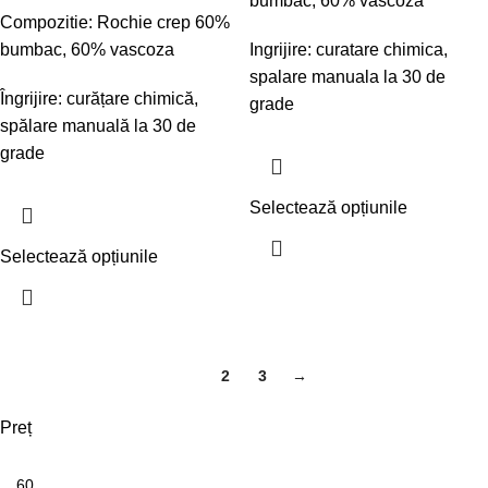
bumbac, 60% vascoza
Compozitie: Rochie crep 60%
bumbac, 60% vascoza
Ingrijire: curatare chimica,
spalare manuala la 30 de
Îngrijire: curățare chimică,
grade
spălare manuală la 30 de
grade
Selectează opțiunile
Selectează opțiunile
1
2
3
→
Preț