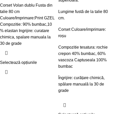
superioara.
Corset
Volan dublu
Fusta din
talie 80 cm
Lungime fustă de la talie 80
Culoare/Imprimare:Print GZEL
cm.
Compozitie: 90% bumbac,10
Corset Culoare/imprimare:
% elastan
Ingrijire: curatare
roșu
chimica, spalare manuala la
30 de grade
Compozitie tesatura: rochie
crepon 40% bumbac, 60%
vascoza Captuseala 100%
Selectează opțiunile
bumbac
Îngrijire: curățare chimică,
spălare manuală la 30 de
grade