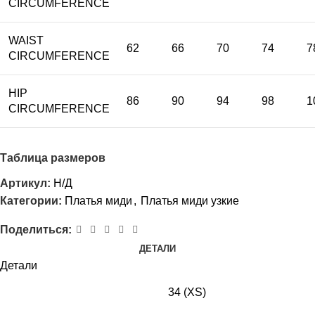
CIRCUMFERENCE
WAIST
62
66
70
74
7
CIRCUMFERENCE
HIP
86
90
94
98
1
CIRCUMFERENCE
Таблица размеров
Артикул:
Н/Д
Категории:
Платья миди
,
Платья миди узкие
Поделиться:
ДЕТАЛИ
Детали
34 (XS)