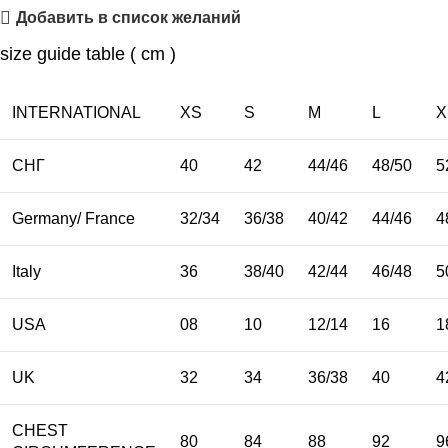
Добавить в список желаний
size guide table ( cm )
INTERNATIONAL
XS
S
M
L
X
СНГ
40
42
44/46
48/50
5
Germany/ France
32/34
36/38
40/42
44/46
4
Italy
36
38/40
42/44
46/48
5
USA
08
10
12/14
16
1
UK
32
34
36/38
40
4
CHEST
80
84
88
92
9