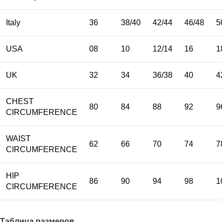
Italy
36
38/40
42/44
46/48
5
USA
08
10
12/14
16
1
UK
32
34
36/38
40
4
CHEST
80
84
88
92
9
CIRCUMFERENCE
WAIST
62
66
70
74
7
CIRCUMFERENCE
HIP
86
90
94
98
1
CIRCUMFERENCE
Таблица размеров