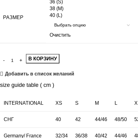
36 (S)
38 (M)
40 (L)
РАЗМЕР
Очистить
В КОРЗИНУ
Добавить в список желаний
size guide table ( cm )
INTERNATIONAL
XS
S
M
L
X
СНГ
40
42
44/46
48/50
5
Germany/ France
32/34
36/38
40/42
44/46
4