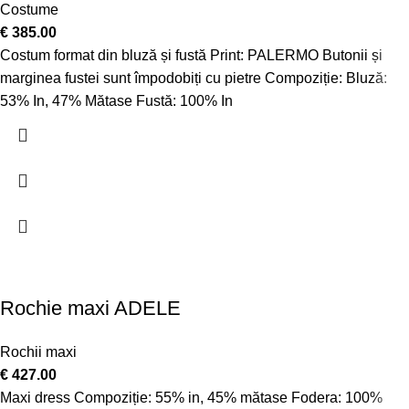
Costume
€
385.00
Costum format din bluză și fustă Print: PALERMO Butonii și
marginea fustei sunt împodobiți cu pietre Compoziție: Bluză:
53% In, 47% Mătase Fustă: 100% In
Rochie maxi ADELE
Rochii maxi
€
427.00
Maxi dress Compoziție: 55% in, 45% mătase Fodera: 100%