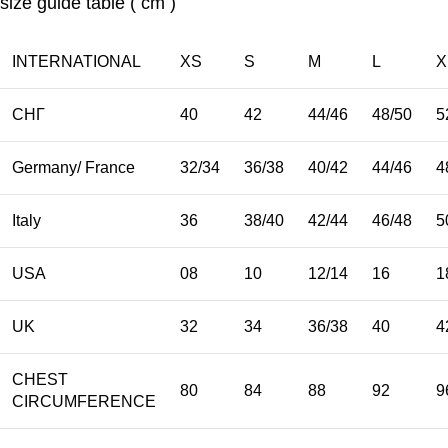
size guide table ( cm )
INTERNATIONAL
XS
S
M
L
X
СНГ
40
42
44/46
48/50
5
Germany/ France
32/34
36/38
40/42
44/46
4
Italy
36
38/40
42/44
46/48
5
USA
08
10
12/14
16
1
UK
32
34
36/38
40
4
CHEST
80
84
88
92
9
CIRCUMFERENCE