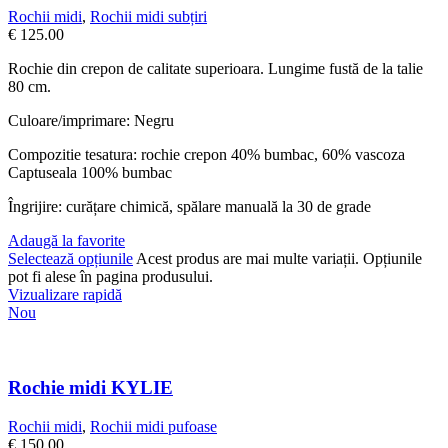
Rochii midi
,
Rochii midi subțiri
€
125.00
Rochie din crepon de calitate superioara.
Lungime fustă de la talie
80 cm.
Culoare/imprimare: Negru
Compozitie tesatura: rochie crepon 40% bumbac, 60% vascoza
Captuseala 100% bumbac
Îngrijire: curățare chimică, spălare manuală la 30 de grade
Adaugă la favorite
Selectează opțiunile
Acest produs are mai multe variații. Opțiunile
pot fi alese în pagina produsului.
Vizualizare rapidă
Nou
Rochie midi KYLIE
Rochii midi
,
Rochii midi pufoase
€
150.00