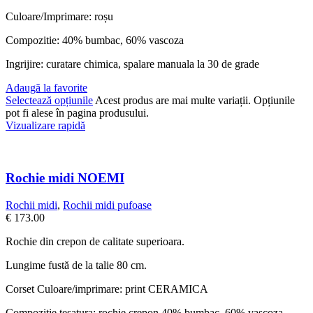
Culoare/Imprimare: roșu
Compozitie: 40% bumbac, 60% vascoza
Ingrijire: curatare chimica, spalare manuala la 30 de grade
Adaugă la favorite
Selectează opțiunile
Acest produs are mai multe variații. Opțiunile
pot fi alese în pagina produsului.
Vizualizare rapidă
Rochie midi NOEMI
Rochii midi
,
Rochii midi pufoase
€
173.00
Rochie din crepon de calitate superioara.
Lungime fustă de la talie 80 cm.
Corset Culoare/imprimare: print CERAMICA
Compozitie tesatura: rochie crepon 40% bumbac, 60% vascoza