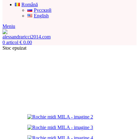
Română
Русский
English
Meniu
0
articol
€
0.00
Stoc epuizat