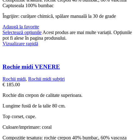
Captuseala 100% bumbac
Îngrijire: curățare chimică, spălare manuală la 30 de grade
Adaugă la favorite
Selectează opțiunile
Acest produs are mai multe variații. Opțiunile
pot fi alese în pagina produsului.
Vizualizare rapidă
Rochie midi VENERE
Rochii midi
,
Rochii midi subțiri
€
185.00
Rochie din crepon de calitate superioara.
Lungime fustă de la talie 80 cm.
Top corset, cupe.
Culoare/imprimare: coral
Compozitie tesatura: rochie crepon 40% bumbac, 60% vascoza