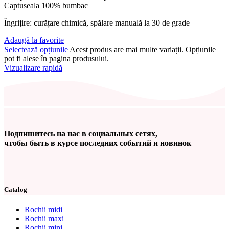
Captuseala 100% bumbac
Îngrijire: curățare chimică, spălare manuală la 30 de grade
Adaugă la favorite
Selectează opțiunile
Acest produs are mai multe variații. Opțiunile
pot fi alese în pagina produsului.
Vizualizare rapidă
Подпишитесь на нас в социальных сетях,
чтобы быть в курсе последних событий и новинок
Catalog
Rochii midi
Rochii maxi
Rochii mini