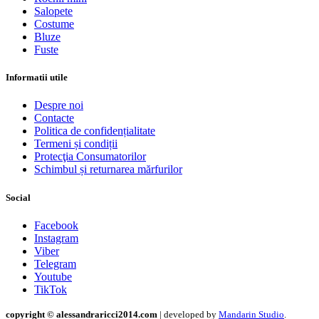
Salopete
Costume
Bluze
Fuste
Informatii utile
Despre noi
Contacte
Politica de confidențialitate
Termeni și condiții
Protecţia Consumatorilor
Schimbul și returnarea mărfurilor
Social
Facebook
Instagram
Viber
Telegram
Youtube
TikTok
copyright © alessandraricci2014.com
| developed by
Mandarin Studio
.