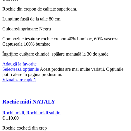
Rochie din crepon de calitate superioara.
Lungime fustă de la talie 80 cm.
Culoare/imprimare: Negru
Compozitie tesatura: rochie crepon 40% bumbac, 60% vascoza
Captuseala 100% bumbac
Îngrijire: curățare chimică, spălare manuală la 30 de grade
Adaugă la favorite
Selectează opțiunile
Acest produs are mai multe variații. Opțiunile
pot fi alese în pagina produsului.
Vizualizare rapidă
Rochie midi NATALY
Rochii midi
,
Rochii midi subțiri
€
110.00
Rochie cochetă din crep