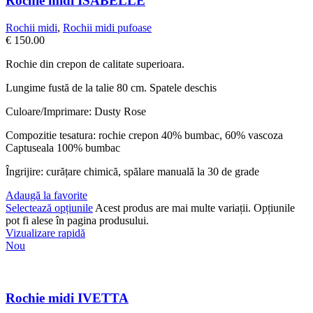
Rochie midi ISABELLE
Rochii midi
,
Rochii midi pufoase
€
150.00
Rochie din crepon de calitate superioara.
Lungime fustă de la talie 80 cm. Spatele deschis
Culoare/Imprimare: Dusty Rose
Compozitie tesatura: rochie crepon 40% bumbac, 60% vascoza
Captuseala 100% bumbac
Îngrijire: curățare chimică, spălare manuală la 30 de grade
Adaugă la favorite
Selectează opțiunile
Acest produs are mai multe variații. Opțiunile
pot fi alese în pagina produsului.
Vizualizare rapidă
Nou
Rochie midi IVETTA