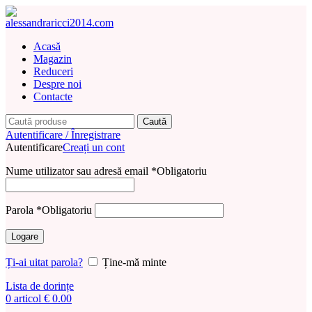
Acasă
Magazin
Reduceri
Despre noi
Contacte
Caută
Autentificare / Înregistrare
Autentificare
Creați un cont
Nume utilizator sau adresă email
*
Obligatoriu
Parola
*
Obligatoriu
Logare
Ți-ai uitat parola?
Ține-mă minte
Lista de dorințe
0
articol
€
0.00