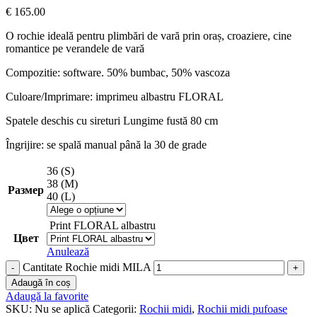
€
165.00
O rochie ideală pentru plimbări de vară prin oraș, croaziere, cine
romantice pe verandele de vară
Compozitie: software. 50% bumbac, 50% vascoza
Culoare/Imprimare: imprimeu albastru FLORAL
Spatele deschis cu sireturi Lungime fustă 80 cm
Îngrijire: se spală manual până la 30 de grade
36 (S)
38 (M)
Размер
40 (L)
Print FLORAL albastru
Цвет
Anulează
Cantitate Rochie midi MILA
Adaugă în coș
Adaugă la favorite
SKU:
Nu se aplică
Categorii:
Rochii midi
,
Rochii midi pufoase